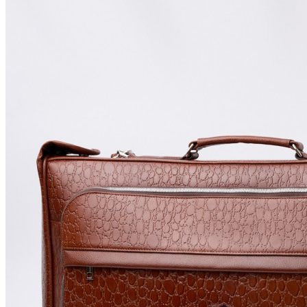
Ключницы
Визитницы
Кредитницы
Обложки для паспорта
Обложки для автодокументов
Обложки для автодокументов и паспорта
Косметички
Текстильные органайзеры
Браслеты
Чокеры
Брелоки
Записные книжки
Сумочки для документов
Футляры для очков
Портупеи
Портупеи
Гартеры
Ремни для сумок
Органайзеры текстильные
Для животных