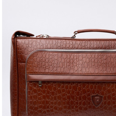
С ручкой
С клапаном
А4
Портфели
Слинги
На пояс
Мужские сумки из искусственной кожи
Планшет
А4
Портфели
Слинги
Рюкзаки
Мужские рюкзаки
Мужские рюкзаки из натуральной кожи
Мужские рюкзаки из искусственной
кожи
Чехлы для рюкзаков
Женские рюкзаки
Женские кожаные рюкзаки из
натуральной кожи
Женские рюкзаки из натуральной
замши
Женские рюкзаки из искусственной