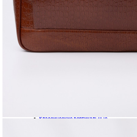
кожи
Кожаные папки для документов
Багаж
Дорожные сумки
Дорожные сумки из натуральной кожи
Дорожные сумки из искусственной
кожи
Дорожные сумки из текстиля
Дорожные сумки на колёсах
Чемоданы
Портпледы для костюма и деловых поездок
Пилот-кейсы на колесах для документов и
ноутбука
Бьюти-кейс
Ремни-стяжки
Кожаные ремни
Галантерея
Женские портмоне
Мужские портмоне
Классические горизонтальные
Классические вертикальные
Зажимы для денег
Дорожное портмоне
Монетники