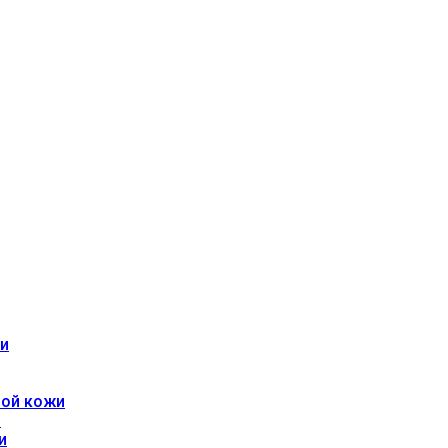
жи
ной кожи
и
и