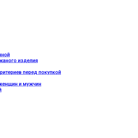
нной
ожаного изделия
критериев перед покупкой
 женщин и мужчин
й