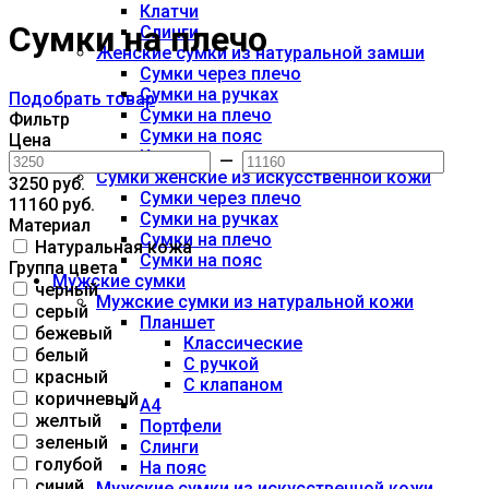
Клатчи
Сумки на плечо
Слинги
Женские сумки из натуральной замши
Сумки через плечо
Сумки на ручках
Подобрать товар
Сумки на плечо
Фильтр
Сумки на пояс
Цена
Клатчи
—
Сумки женские из искусственной кожи
3250 руб.
Сумки через плечо
11160 руб.
Сумки на ручках
Материал
Сумки на плечо
Натуральная кожа
Сумки на пояс
Группа цвета
Мужские сумки
черный
Мужские сумки из натуральной кожи
серый
Планшет
бежевый
Классические
белый
С ручкой
красный
С клапаном
коричневый
А4
желтый
Портфели
зеленый
Слинги
голубой
На пояс
синий
Мужские сумки из искусственной кожи