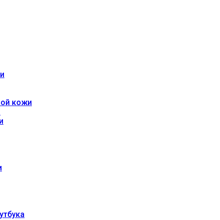
жи
ной кожи
и
и
и
утбука