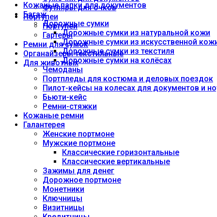
Кожаные папки для документов
Футляры для очков
Багаж
Портупеи
Дорожные сумки
Портупеи
Дорожные сумки из натуральной кожи
Гартеры
Дорожные сумки из искусственной кож
Ремни для сумок
Дорожные сумки из текстиля
Органайзеры текстильные
Дорожные сумки на колёсах
Для животных
Чемоданы
Портпледы для костюма и деловых поездок
Пилот-кейсы на колесах для документов и но
Бьюти-кейс
Ремни-стяжки
Кожаные ремни
Галантерея
Женские портмоне
Мужские портмоне
Классические горизонтальные
Классические вертикальные
Зажимы для денег
Дорожное портмоне
Монетники
Ключницы
Визитницы
Кредитницы