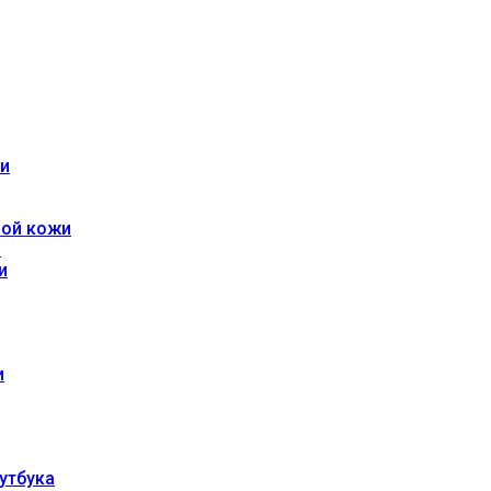
жи
ной кожи
и
и
и
утбука