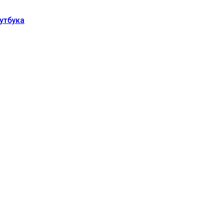
утбука