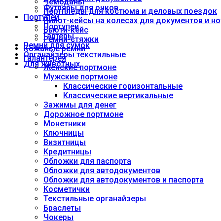
Чемоданы
Футляры для очков
Портпледы для костюма и деловых поездок
Портупеи
Пилот-кейсы на колесах для документов и но
Портупеи
Бьюти-кейс
Гартеры
Ремни-стяжки
Ремни для сумок
Кожаные ремни
Органайзеры текстильные
Галантерея
Для животных
Женские портмоне
Мужские портмоне
Классические горизонтальные
Классические вертикальные
Зажимы для денег
Дорожное портмоне
Монетники
Ключницы
Визитницы
Кредитницы
Обложки для паспорта
Обложки для автодокументов
Обложки для автодокументов и паспорта
Косметички
Текстильные органайзеры
Браслеты
Чокеры