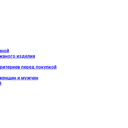
нной
ожаного изделия
критериев перед покупкой
 женщин и мужчин
й