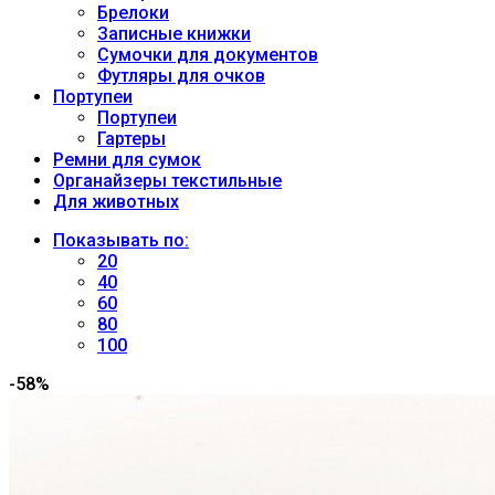
Брелоки
Записные книжки
Сумочки для документов
Футляры для очков
Портупеи
Портупеи
Гартеры
Ремни для сумок
Органайзеры текстильные
Для животных
Показывать по:
20
40
60
80
100
-58%