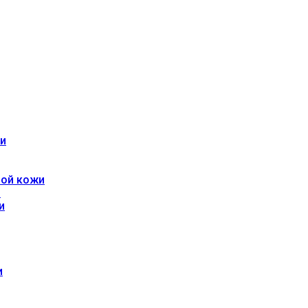
жи
ной кожи
и
и
и