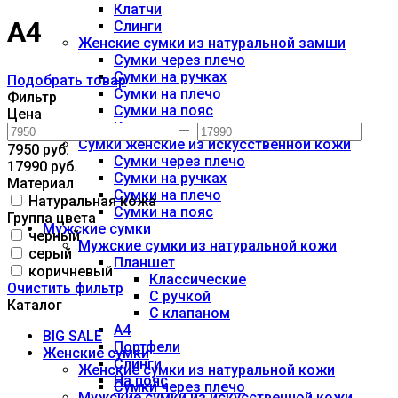
Клатчи
А4
Слинги
Женские сумки из натуральной замши
Сумки через плечо
Сумки на ручках
Подобрать товар
Сумки на плечо
Фильтр
Сумки на пояс
Цена
Клатчи
—
Сумки женские из искусственной кожи
7950 руб.
Сумки через плечо
17990 руб.
Сумки на ручках
Материал
Сумки на плечо
Натуральная кожа
Сумки на пояс
Группа цвета
Мужские сумки
черный
Мужские сумки из натуральной кожи
серый
Планшет
коричневый
Классические
Очистить фильтр
С ручкой
Каталог
С клапаном
А4
BIG SALE
Портфели
Женские сумки
Слинги
Женские сумки из натуральной кожи
На пояс
Сумки через плечо
Мужские сумки из искусственной кожи