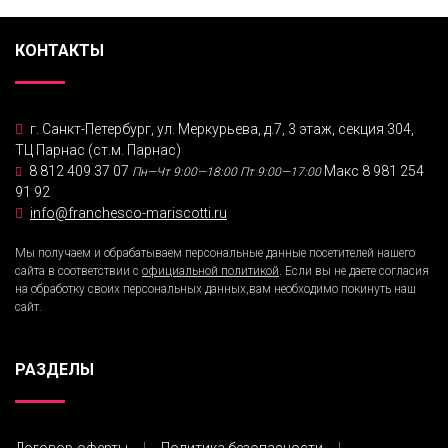
КОНТАКТЫ
г. Санкт-Петербург, ул. Меркурьева, д.7, 3 этаж, секция 304,
ТЦ Парнас (ст.м. Парнас)
8 812 409 37 07
Макс 8 981 254
Пн—Чт 9:00—18:00
Пт 9:00—17:00
91 92
info@franchesco-mariscotti.ru
Мы получаем и обрабатываем персональные данные посетителей нашего
сайта в соответствии с
официальной политикой
. Если вы не даете согласия
на обработку своих персональных данных,вам необходимо покинуть наш
сайт.
РАЗДЕЛЫ