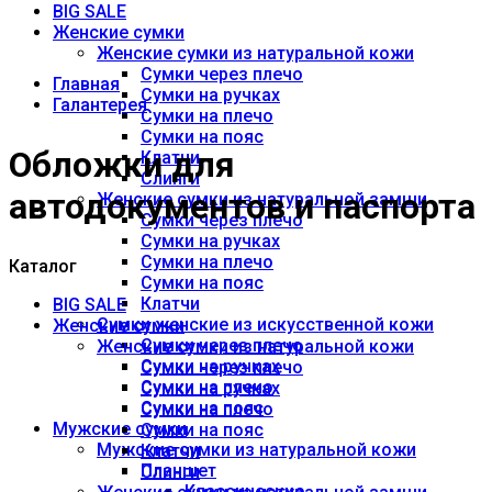
BIG SALE
Женские сумки
Женские сумки из натуральной кожи
Сумки через плечо
Главная
Сумки на ручках
Галантерея
Сумки на плечо
Сумки на пояс
Обложки для
Клатчи
Слинги
автодокументов и паспорта
Женские сумки из натуральной замши
Сумки через плечо
Сумки на ручках
Сумки на плечо
Каталог
Сумки на пояс
Клатчи
BIG SALE
Сумки женские из искусственной кожи
Женские сумки
Сумки через плечо
Женские сумки из натуральной кожи
Сумки на ручках
Сумки через плечо
Сумки на плечо
Сумки на ручках
Сумки на пояс
Сумки на плечо
Мужские сумки
Сумки на пояс
Мужские сумки из натуральной кожи
Клатчи
Планшет
Слинги
Классические