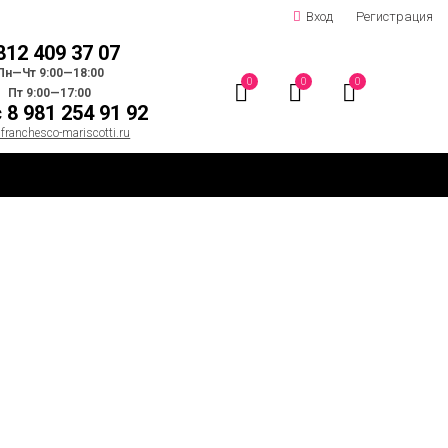
Вход
Регистрация
812 409 37 07
Пн—Чт 9:00—18:00
0
0
0
Пт 9:00—17:00
 8 981 254 91 92
franchesco-mariscotti.ru