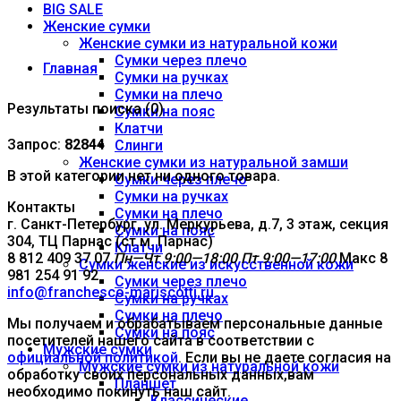
BIG SALE
Женские сумки
Женские сумки из натуральной кожи
Сумки через плечо
Главная
Сумки на ручках
Сумки на плечо
Результаты поиска (0)
Сумки на пояс
Клатчи
Запрос:
82844
Слинги
Женские сумки из натуральной замши
В этой категории нет ни одного товара.
Сумки через плечо
Сумки на ручках
Контакты
Сумки на плечо
г. Санкт-Петербург, ул. Меркурьева, д.7, 3 этаж, секция
Сумки на пояс
304, ТЦ Парнас (ст.м. Парнас)
Клатчи
8 812 409 37 07
Пн—Чт 9:00—18:00
Пт 9:00—17:00
Макс 8
Сумки женские из искусственной кожи
981 254 91 92
Сумки через плечо
info@franchesco-mariscotti.ru
Сумки на ручках
Сумки на плечо
Мы получаем и обрабатываем персональные данные
Сумки на пояс
посетителей нашего сайта в соответствии с
Мужские сумки
официальной политикой
. Если вы не даете согласия на
Мужские сумки из натуральной кожи
обработку своих персональных данных,вам
Планшет
необходимо покинуть наш сайт.
Классические