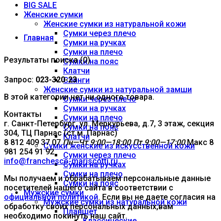
BIG SALE
Женские сумки
Женские сумки из натуральной кожи
Сумки через плечо
Главная
Сумки на ручках
Сумки на плечо
Результаты поиска (0)
Сумки на пояс
Клатчи
Запрос:
023-320-23
Слинги
Женские сумки из натуральной замши
В этой категории нет ни одного товара.
Сумки через плечо
Сумки на ручках
Контакты
Сумки на плечо
г. Санкт-Петербург, ул. Меркурьева, д.7, 3 этаж, секция
Сумки на пояс
304, ТЦ Парнас (ст.м. Парнас)
Клатчи
8 812 409 37 07
Пн—Чт 9:00—18:00
Пт 9:00—17:00
Макс 8
Сумки женские из искусственной кожи
981 254 91 92
Сумки через плечо
info@franchesco-mariscotti.ru
Сумки на ручках
Сумки на плечо
Мы получаем и обрабатываем персональные данные
Сумки на пояс
посетителей нашего сайта в соответствии с
Мужские сумки
официальной политикой
. Если вы не даете согласия на
Мужские сумки из натуральной кожи
обработку своих персональных данных,вам
Планшет
необходимо покинуть наш сайт.
Классические