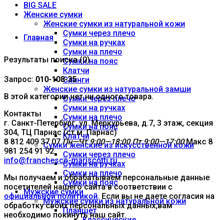
BIG SALE
Женские сумки
Женские сумки из натуральной кожи
Сумки через плечо
Главная
Сумки на ручках
Сумки на плечо
Результаты поиска (0)
Сумки на пояс
Клатчи
Запрос:
010-108-35
Слинги
Женские сумки из натуральной замши
В этой категории нет ни одного товара.
Сумки через плечо
Сумки на ручках
Контакты
Сумки на плечо
г. Санкт-Петербург, ул. Меркурьева, д.7, 3 этаж, секция
Сумки на пояс
304, ТЦ Парнас (ст.м. Парнас)
Клатчи
8 812 409 37 07
Пн—Чт 9:00—18:00
Пт 9:00—17:00
Макс 8
Сумки женские из искусственной кожи
981 254 91 92
Сумки через плечо
info@franchesco-mariscotti.ru
Сумки на ручках
Сумки на плечо
Мы получаем и обрабатываем персональные данные
Сумки на пояс
посетителей нашего сайта в соответствии с
Мужские сумки
официальной политикой
. Если вы не даете согласия на
Мужские сумки из натуральной кожи
обработку своих персональных данных,вам
Планшет
необходимо покинуть наш сайт.
Классические